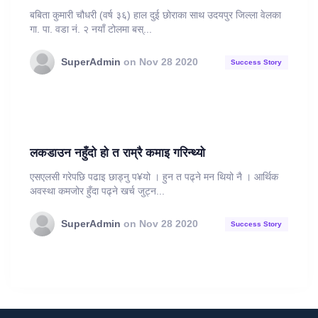
बबिता कुमारी चौधरी (वर्ष ३६) हाल दुई छोराका साथ उदयपुर जिल्ला वेलका
गा. पा. वडा नं. २ नयाँ टोलमा बस्...
SuperAdmin
on Nov 28 2020
Success Story
लकडाउन नहुँदो हो त राम्रै कमाइ गरिन्थ्यो
एसएलसी गरेपछि पढाइ छाड्नु प¥यो । हुन त पढ्ने मन थियो नै । आर्थिक
अवस्था कमजोर हुँदा पढ्ने खर्च जुट्न...
SuperAdmin
on Nov 28 2020
Success Story