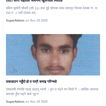
एउटा सानो पाइलाले जीवनमा खुशियाली ल्याउँछ
बबिता कुमारी चौधरी (वर्ष ३६) हाल दुई छोराका साथ उदयपुर जिल्ला वेलका गा. पा.
वडा नं. २ नयाँ टोलमा बस्...
SuperAdmin
on Nov 28 2020
लकडाउन नहुँदो हो त राम्रै कमाइ गरिन्थ्यो
एसएलसी गरेपछि पढाइ छाड्नु प¥यो । हुन त पढ्ने मन थियो नै । आर्थिक अवस्था
कमजोर हुँदा पढ्ने खर्च जुट्न...
SuperAdmin
on Nov 28 2020