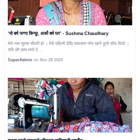
‘यो बर्ष जग्गा किन्छु, अर्को बर्ष घर’ - Sushma Chaudhary
मेरो नाम सुस्मा चौधरी हो । मेरो पहिल्यै देखि ब्यवसाय गरेर खाने ठूलो सोच थियो ।
यति धेरै काम मध्ये टे...
SuperAdmin
on Nov 28 2020