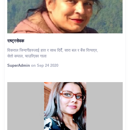
राष्ट्रसेवक
विकराल जिन्दगीहरुलाई हात र साथ दिदैँ, सारा बल र बैंस रित्याएर,
सेतो कपाल, चाउरिएका गाला
SuperAdmin
on Sep 24 2020