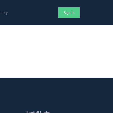
ctory
Sign In
Usefull Links